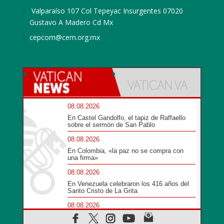
Valparaíso 107 Col Tepeyac Insurgentes 07020
Gustavo A Madero Cd Mx
cepcom@cem.org.mx
08.08.2026
En Castel Gandolfo, el tapiz de Raffaello
sobre el sermón de San Pablo
08.08.2026
En Colombia, «la paz no se compra con
una firma»
08.08.2026
En Venezuela celebraron los 416 años del
Santo Cristo de La Grita
08.08.2026
El Papa: en Santa Ágata contemplamos la
victoria del amor sobre la muerte