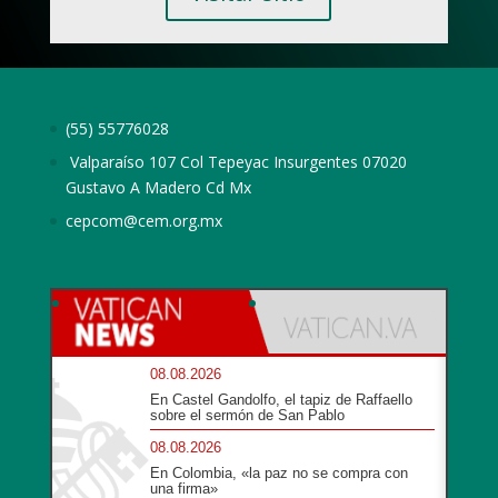
(55) 55776028
Valparaíso 107 Col Tepeyac Insurgentes 07020
Gustavo A Madero Cd Mx
cepcom@cem.org.mx
08.08.2026
En Castel Gandolfo, el tapiz de Raffaello
sobre el sermón de San Pablo
08.08.2026
En Colombia, «la paz no se compra con
una firma»