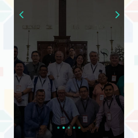
Treinta responsables de
comunicación de las
diócesis de México
participan en un espacio de
formación, comunión y
fortalecimiento impulsado
por la CEPCOM rumbo a su
50.º aniversario
Leer más