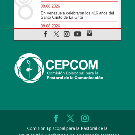
08.08.2026
En Venezuela celebraron los 416 años del
Santo Cristo de La Grita
08.08.2026
El Papa: en Santa Ágata contemplamos la
victoria del amor sobre la muerte
08.08.2026
León XIV visitará el Santuario de la Madre
del Buen Consejo de Genazzano
07.08.2026
Filipinas: el Vicariato Apostólico de Calapán
se convierte en diócesis
07.08.2026
Honduras: Los desplazados invisibles de
una crisis olvidada
07.08.2026
Bokalic: "En Argentina el Papa León
señalará el compromiso del cristiano"
07.08.2026
Comisión Episcopal para la Pastoral de la
La matanza de niños en Gaza no cesa: 300