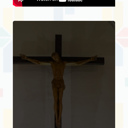
Inicia en Mérida el
Encuentro Nacional
de Oficinas de Prensa
Diocesanas 2026
por
cepcommex
|
julio 21,
2026
|
Noticias
| 0
Comentarios