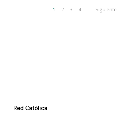
1
2
3
4
Siguiente
...
Red Católica