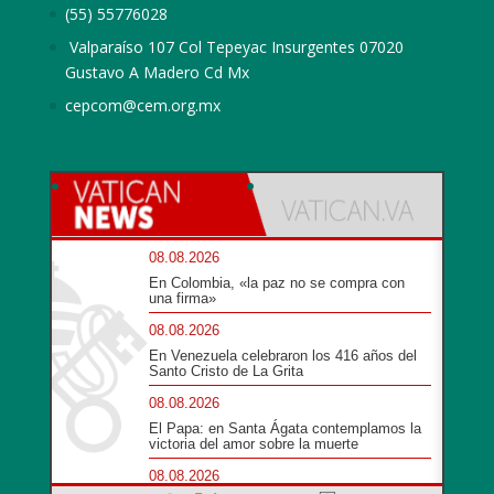
(55) 55776028
Valparaíso 107 Col Tepeyac Insurgentes 07020
Gustavo A Madero Cd Mx
cepcom@cem.org.mx
08.08.2026
En Colombia, «la paz no se compra con
una firma»
08.08.2026
En Venezuela celebraron los 416 años del
Santo Cristo de La Grita
08.08.2026
El Papa: en Santa Ágata contemplamos la
victoria del amor sobre la muerte
08.08.2026