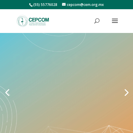
(55) 55776028
cepcom@cem.org.mx
Jornada Mundial de las
Comunicaciones Sociales 2026
Custodiar voces y rostros
humanos
Ver más información