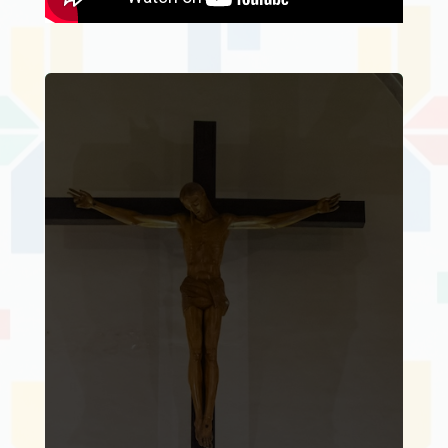
Inicia en Mérida el
Encuentro Nacional
de Oficinas de Prensa
Diocesanas 2026
por
cepcommex
|
julio 21,
2026
|
Noticias
| 0
Comentarios