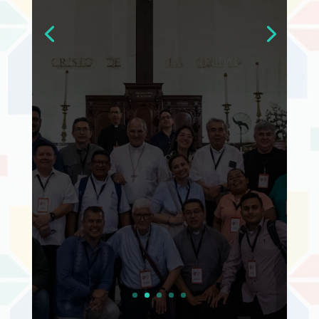
Treinta responsables de
comunicación de las
diócesis de México
participan en un espacio de
formación, comunión y
fortalecimiento impulsado
por la CEPCOM rumbo a su
50.º aniversario
Leer más