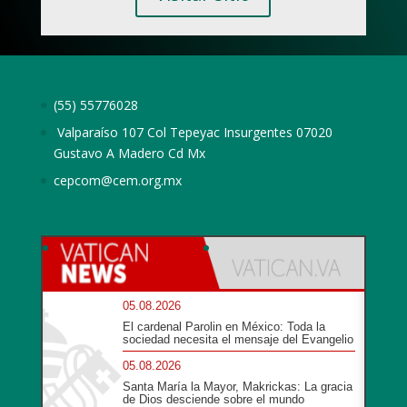
(55) 55776028
Valparaíso 107 Col Tepeyac Insurgentes 07020
Gustavo A Madero Cd Mx
cepcom@cem.org.mx
05.08.2026
El cardenal Parolin en México: Toda la
sociedad necesita el mensaje del Evangelio
05.08.2026
Santa María la Mayor, Makrickas: La gracia
de Dios desciende sobre el mundo