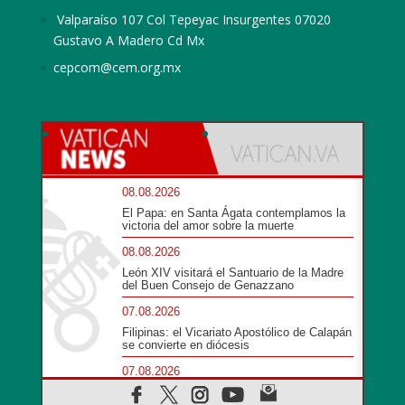
Valparaíso 107 Col Tepeyac Insurgentes 07020
Gustavo A Madero Cd Mx
cepcom@cem.org.mx
08.08.2026
El Papa: en Santa Ágata contemplamos la
victoria del amor sobre la muerte
08.08.2026
León XIV visitará el Santuario de la Madre
del Buen Consejo de Genazzano
07.08.2026
Filipinas: el Vicariato Apostólico de Calapán
se convierte en diócesis
07.08.2026
Honduras: Los desplazados invisibles de
una crisis olvidada