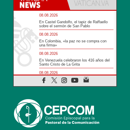
08.08.2026
En Castel Gandolfo, el tapiz de Raffaello
sobre el sermón de San Pablo
08.08.2026
En Colombia, «la paz no se compra con
una firma»
08.08.2026
En Venezuela celebraron los 416 años del
Santo Cristo de La Grita
08.08.2026
El Papa: en Santa Ágata contemplamos la
victoria del amor sobre la muerte
08.08.2026
León XIV visitará el Santuario de la Madre
del Buen Consejo de Genazzano
07.08.2026
Filipinas: el Vicariato Apostólico de Calapán
se convierte en diócesis