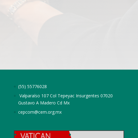
(55) 55776028
Valparaíso 107 Col Tepeyac Insurgentes 07020
Gustavo A Madero Cd Mx
cepcom@cem.org.mx