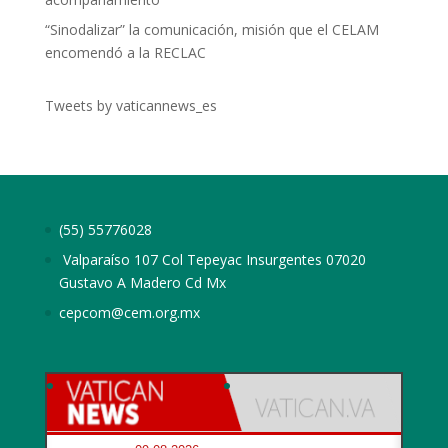
“Sinodalizar” la comunicación, misión que el CELAM
encomendó a la RECLAC
Tweets by vaticannews_es
(55) 55776028
Valparaíso 107 Col Tepeyac Insurgentes 07020
Gustavo A Madero Cd Mx
cepcom@cem.org.mx