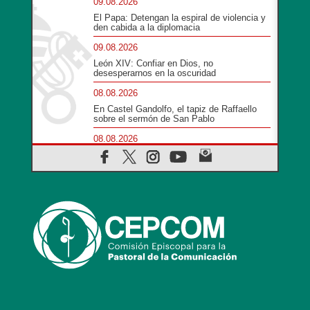
09.08.2026
El Papa: Detengan la espiral de violencia y
den cabida a la diplomacia
09.08.2026
León XIV: Confiar en Dios, no
desesperarnos en la oscuridad
08.08.2026
En Castel Gandolfo, el tapiz de Raffaello
sobre el sermón de San Pablo
08.08.2026
En Colombia, «la paz no se compra con
una firma»
08.08.2026
En Venezuela celebraron los 416 años del
Santo Cristo de La Grita
08.08.2026
El Papa: en Santa Ágata contemplamos la
victoria del amor sobre la muerte
08.08.2026
León XIV visitará el Santuario de la Madre
del Buen Consejo de Genazzano