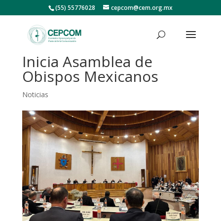
(55) 55776028
cepcom@cem.org.mx
Inicia Asamblea de
Obispos Mexicanos
Noticias