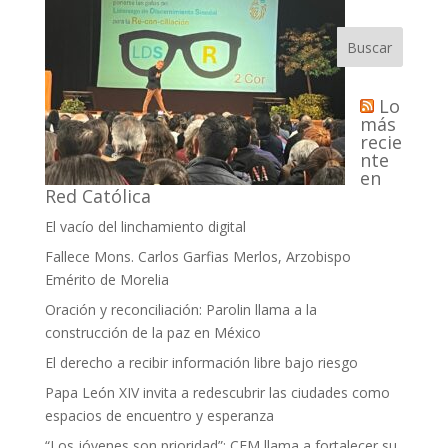
Buscar
Lo
más
recie
nte
en
Red Católica
El vacío del linchamiento digital
Fallece Mons. Carlos Garfias Merlos, Arzobispo
Emérito de Morelia
Oración y reconciliación: Parolin llama a la
construcción de la paz en México
El derecho a recibir información libre bajo riesgo
Papa León XIV invita a redescubrir las ciudades como
espacios de encuentro y esperanza
“Los jóvenes son prioridad”; CEM llama a fortalecer su