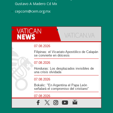
Gustavo A Madero Cd Mx
cepcom@cem.org.mx
07.08.2026
Filipinas: el Vicariato Apostólico de Calapán
se convierte en diócesis
07.08.2026
Honduras: Los desplazados invisibles de
una crisis olvidada
07.08.2026
Bokalic: "En Argentina el Papa León
señalará el compromiso del cristiano"
07.08.2026
La matanza de niños en Gaza no cesa: 300
muertos en 300 días
07.08.2026