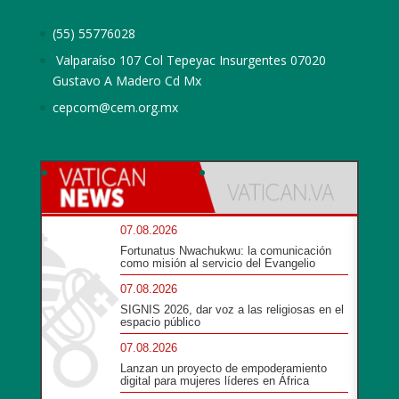
(55) 55776028
Valparaíso 107 Col Tepeyac Insurgentes 07020
Gustavo A Madero Cd Mx
cepcom@cem.org.mx
07.08.2026
Fortunatus Nwachukwu: la comunicación
como misión al servicio del Evangelio
07.08.2026
SIGNIS 2026, dar voz a las religiosas en el
espacio público
07.08.2026
Lanzan un proyecto de empoderamiento
digital para mujeres líderes en África