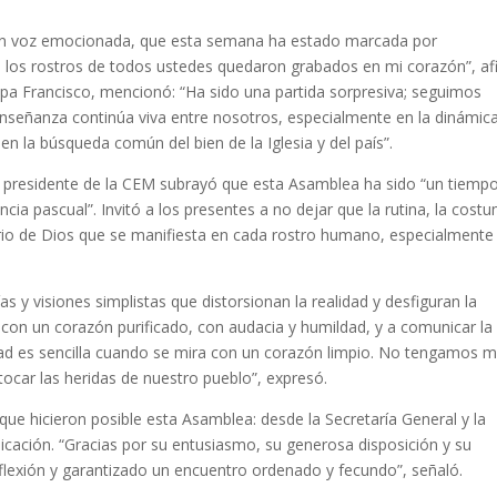
on voz emocionada, que esta semana ha estado marcada por
 los rostros de todos ustedes quedaron grabados en mi corazón”, a
 Papa Francisco, mencionó: “Ha sido una partida sorpresiva; seguimos
enseñanza continúa viva entre nosotros, especialmente en la dinámic
en la búsqueda común del bien de la Iglesia y del país”.
, el presidente de la CEM subrayó que esta Asamblea ha sido “un tiemp
encia pascual”. Invitó a los presentes a no dejar que la rutina, la cost
erio de Dios que se manifiesta en cada rostro humano, especialmente
.
s y visiones simplistas que distorsionan la realidad y desfiguran la
ir con un corazón purificado, con audacia y humildad, y a comunicar la
idad es sencilla cuando se mira con un corazón limpio. No tengamos 
 tocar las heridas de nuestro pueblo”, expresó.
e hicieron posible esta Asamblea: desde la Secretaría General y la
nicación. “Gracias por su entusiasmo, su generosa disposición y su
eflexión y garantizado un encuentro ordenado y fecundo”, señaló.