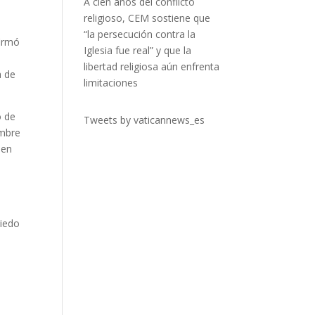
A cien años del conflicto
religioso, CEM sostiene que
“la persecución contra la
firmó
Iglesia fue real” y que la
libertad religiosa aún enfrenta
a de
limitaciones
o de
Tweets by vaticannews_es
umbre
 en
miedo