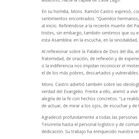
En su homilía, Mons. Ramón Castro expresó, c
sentimientos encontrados. “Queridos hermanos,
al inicio. Refiriéndose a la reciente muerte del
tristes, sin embargo, también sentimos que su 
esta Asamblea: en la escucha, en la sinodalidad, 
Al reflexionar sobre la Palabra de Dios del día
fraternidad, de oración, de reflexión y de experi
o la indiferencia nos impidan reconocer el mist
el de los más pobres, descartados y vulnerables
Mons. Castro advirtió también sobre las ideología
verdad del Evangelio. Frente a ello, animó a viv
alegría de la fe con hechos concretos. “La real
de actuar, de mirar a los ojos, de escuchar y de
Agradeció profundamente a todas las personas qu
Tesorería hasta el personal logístico y de comu
dedicación. Su trabajo ha enriquecido nuestra r