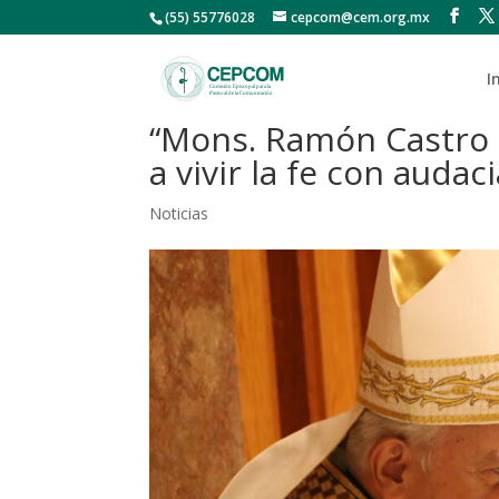
(55) 55776028
cepcom@cem.org.mx
I
“Mons. Ramón Castro 
a vivir la fe con auda
Noticias