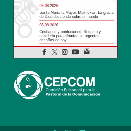
05.08.2026
Santa María la Mayor, Makrickas: La gracia
de Dios desciende sobre el mundo
05.08.2026
Cristianos y confucianos: Respeto y
sabiduría para afrontar los urgentes
desafíos de hoy
05.08.2026
En marcha hacia Asís en nombre de San
Francisco, a la espera de León
05.08.2026
Venezuela, Padre Pagniello: "En medio del
dolor, una Iglesia que no se rinde"
05.08.2026
La Fuerza del "Círculo de Héroes" con el
Papa en la Audiencia General
05.08.2026
Nuncio en Ucrania: Preocupa escuchar a
quienes bendicen la guerra
05.08.2026