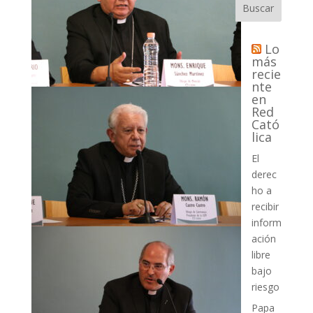
Buscar
Lo
más
recie
nte
en
Red
Cató
lica
El
derec
ho a
recibir
inform
ación
libre
bajo
riesgo
Papa