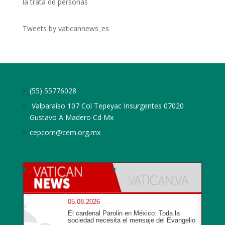
la trata de personas
Tweets by vaticannews_es
(55) 55776028
Valparaíso 107 Col Tepeyac Insurgentes 07020
Gustavo A Madero Cd Mx
cepcom@cem.org.mx
05.08.2026
El cardenal Parolin en México: Toda la
sociedad necesita el mensaje del Evangelio