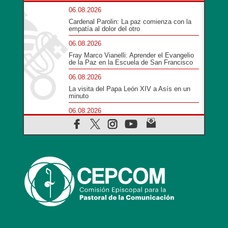
06.08.2026
Cardenal Parolin: La paz comienza con la
empatía al dolor del otro
06.08.2026
Fray Marco Vianelli: Aprender el Evangelio
de la Paz en la Escuela de San Francisco
06.08.2026
La visita del Papa León XIV a Asís en un
minuto
06.08.2026
El agradecimiento de los jóvenes al Papa:
«Hoy nos sentimos Iglesia»
06.08.2026
Líbano: Reanudan los coloquios en Roma
en medio de tensiones y ataques en el sur
del país
06.08.2026
Hiroshima y Nagasaki, 81 años después.
Comienzan "Diez Días Oración por la Paz"
06.08.2026