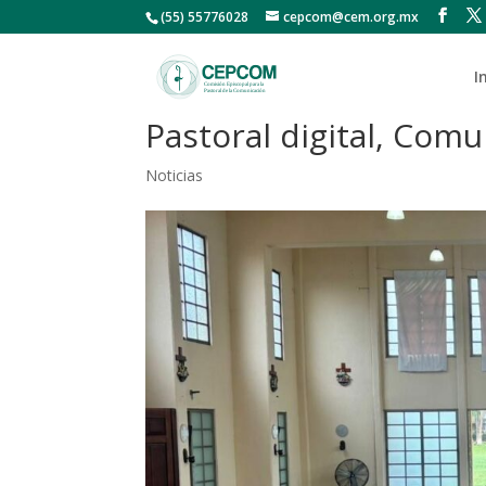
(55) 55776028
cepcom@cem.org.mx
I
Pastoral digital, Com
Noticias