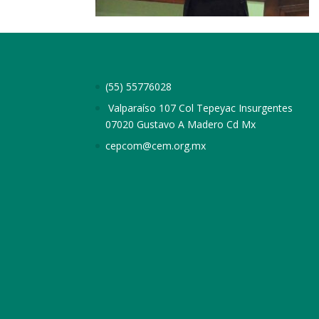
(55) 55776028
Valparaíso 107 Col Tepeyac Insurgentes
07020 Gustavo A Madero Cd Mx
cepcom@cem.org.mx