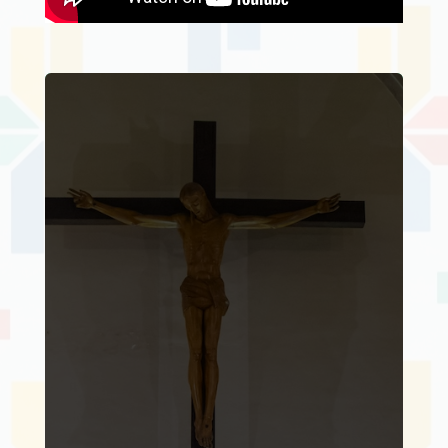
Inicia en Mérida el
Encuentro Nacional
de Oficinas de Prensa
Diocesanas 2026
por
cepcommex
|
julio 21,
2026
|
Noticias
| 0
Comentarios