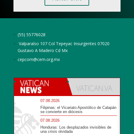
(55) 55776028
Valparaíso 107 Col Tepeyac Insurgentes 07020
Gustavo A Madero Cd Mx
cepcom@cem.org.mx
07.08.2026
Filipinas: el Vicariato Apostólico de Calapán
se convierte en diócesis
07.08.2026
Honduras: Los desplazados invisibles de
una crisis olvidada