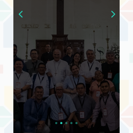
Treinta responsables de
comunicación de las
diócesis de México
participan en un espacio de
formación, comunión y
fortalecimiento impulsado
por la CEPCOM rumbo a su
50.º aniversario
Leer más