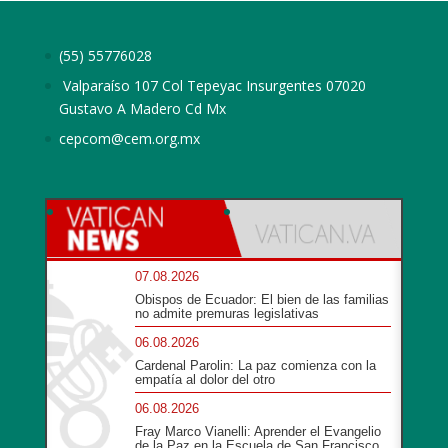
(55) 55776028
Valparaíso 107 Col Tepeyac Insurgentes 07020
Gustavo A Madero Cd Mx
cepcom@cem.org.mx
07.08.2026
Obispos de Ecuador: El bien de las familias
no admite premuras legislativas
06.08.2026
Cardenal Parolin: La paz comienza con la
empatía al dolor del otro
06.08.2026
Fray Marco Vianelli: Aprender el Evangelio
de la Paz en la Escuela de San Francisco