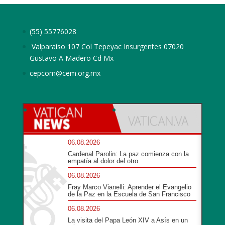
(55) 55776028
Valparaíso 107 Col Tepeyac Insurgentes 07020
Gustavo A Madero Cd Mx
cepcom@cem.org.mx
06.08.2026
Cardenal Parolin: La paz comienza con la
empatía al dolor del otro
06.08.2026
Fray Marco Vianelli: Aprender el Evangelio
de la Paz en la Escuela de San Francisco
06.08.2026
La visita del Papa León XIV a Asís en un