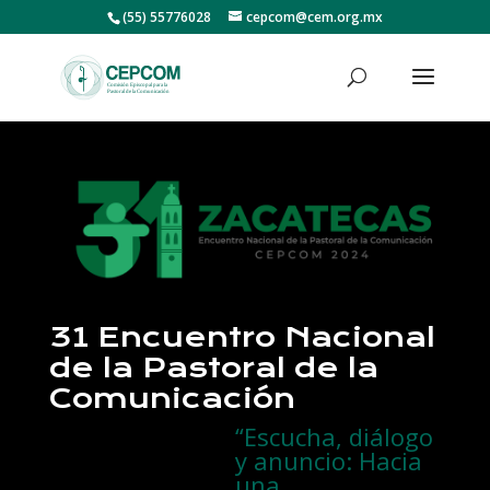
(55) 55776028
cepcom@cem.org.mx
31 Encuentro Nacional
de la Pastoral de la
Comunicación
“Escucha, diálogo
y anuncio: Hacia
una