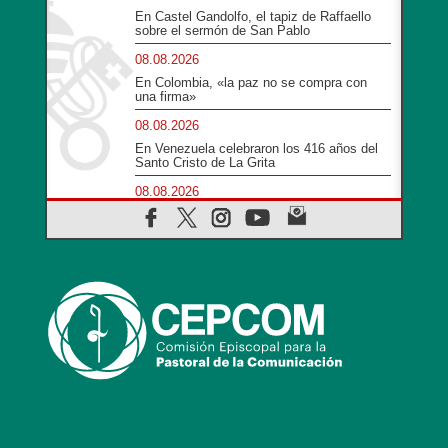
En Castel Gandolfo, el tapiz de Raffaello
sobre el sermón de San Pablo
08.08.2026
En Colombia, «la paz no se compra con
una firma»
08.08.2026
En Venezuela celebraron los 416 años del
Santo Cristo de La Grita
08.08.2026
El Papa: en Santa Ágata contemplamos la
victoria del amor sobre la muerte
08.08.2026
León XIV visitará el Santuario de la Madre
del Buen Consejo de Genazzano
07.08.2026
Filipinas: el Vicariato Apostólico de Calapán
se convierte en diócesis
07.08.2026
Honduras: Los desplazados invisibles de
una crisis olvidada