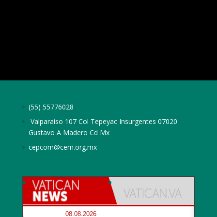
(55) 55776028
Valparaíso 107 Col Tepeyac Insurgentes 07020
Gustavo A Madero Cd Mx
cepcom@cem.org.mx
08.08.2026