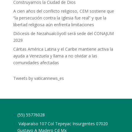
Construyamos la Ciudad de Dios
A cien años del conflicto religioso, CEM sostiene que
“la persecución contra la Iglesia fue real” y que la
libertad religiosa aún enfrenta limitaciones
Diócesis de Nezahualcóyotl será sede del CONAJUM
2029
Cáritas América Latina y el Caribe mantiene activa la
ayuda a Venezuela y llama a no olvidar a las
comunidades afectadas
Tweets by vaticannews_es
(55) 55776028
Valparaíso 107 Col Tepeyac Insurgentes 07020
Gustavo A Madero Cd Mx