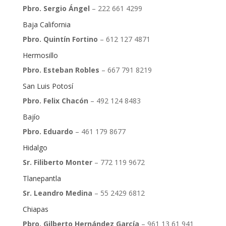
Pbro. Sergio Ángel
– 222 661 4299
Baja California
Pbro. Quintín Fortino
– 612 127 4871
Hermosillo
Pbro. Esteban Robles
– 667 791 8219
San Luis Potosí
Pbro. Felix Chacón
– 492 124 8483
Bajío
Pbro. Eduardo
– 461 179 8677
Hidalgo
Sr. Filiberto Monter
– 772 119 9672
Tlanepantla
Sr. Leandro Medina
– 55 2429 6812
Chiapas
Pbro. Gilberto Hernández García
– 961 13 61 941