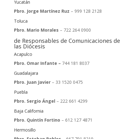
Yucatán
Pbro. Jorge Martínez Ruz
– 999 128 2128
Toluca
Pbro. Mario Morales
– 722 264 0900
de Responsables de Comunicaciones de
las Diócesis
Acapulco
Pbro. Omar Infante –
744 181 8037
Guadalajara
Pbro. Juan Javier
– 33 1520 0475
Puebla
Pbro. Sergio Ángel
– 222 661 4299
Baja California
Pbro. Quintín Fortino
– 612 127 4871
Hermosillo
Pbro. Esteban Robles
– 667 791 8219