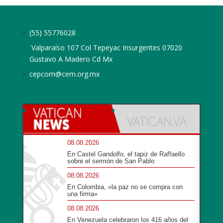
(55) 55776028
Valparaíso 107 Col Tepeyac Insurgentes 07020
Gustavo A Madero Cd Mx
cepcom@cem.org.mx
08.08.2026
En Castel Gandolfo, el tapiz de Raffaello
sobre el sermón de San Pablo
08.08.2026
En Colombia, «la paz no se compra con
una firma»
08.08.2026
En Venezuela celebraron los 416 años del