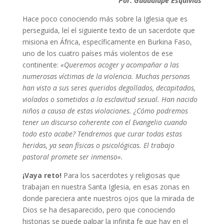
Por: Guadalupe Esquivias
Hace poco conociendo más sobre la Iglesia que es
perseguida, leí el siguiente texto de un sacerdote que
misiona en África, específicamente en Burkina Faso,
uno de los cuatro países más violentos de ese
continente:
«Queremos acoger y acompañar a las
numerosas v
í
ctimas de la violencia. Muchas personas
han visto a sus seres queridos degollados, decapitados,
violados o sometidos a la esclavitud sexual. Han nacido
niños a causa de estas violaciones. ¿
C
ómo podremos
tener un discurso coherente con el Evangelio cuando
todo esto acabe? Tendremos que curar todas estas
heridas, ya sean f
í
sicas o psicol
ógicas. El trabajo
pastoral promete ser inmenso».
¡
Vaya reto!
Para los sacerdotes y religiosas que
trabajan en nuestra Santa Iglesia, en esas zonas en
donde pareciera ante nuestros ojos que la mirada de
Dios se ha desaparecido, pero que conociendo
historias se puede palpar la infinita fe que hay en el