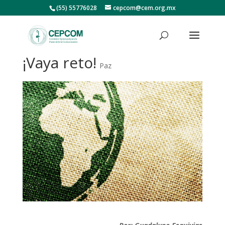
(55) 55776028
cepcom@cem.org.mx
¡Vaya reto!
Paz